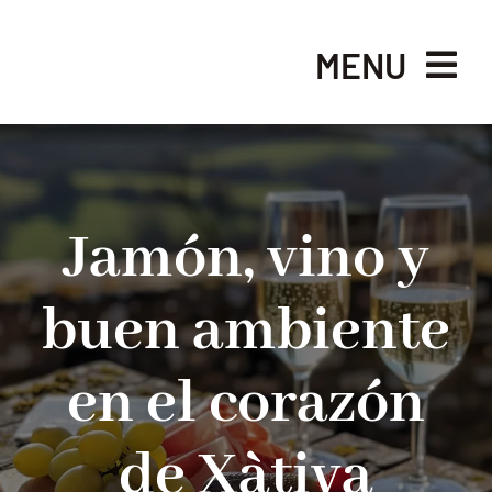
Skip
to
MENU
content
INICIO
NOSOTROS
Jamón, vino y
LA EXPERIENCIA
buen ambiente
CARTA
en el corazón
GALERÍA
de Xàtiva