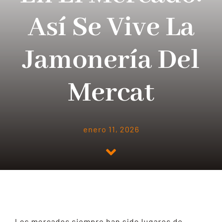
BLOG
Así Se Vive La
CONTACTO
Jamonería Del
Mercat
enero 11, 2026
Los mercados siempre han sido lugares de