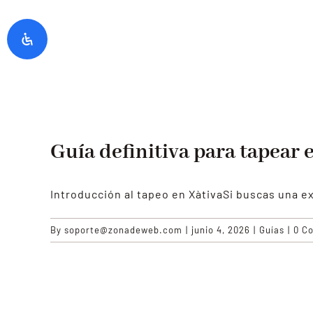
Guía definitiva para tapear 
Introducción al tapeo en XàtivaSi buscas una 
By
soporte@zonadeweb.com
|
junio 4, 2026
|
Guías
|
0 C