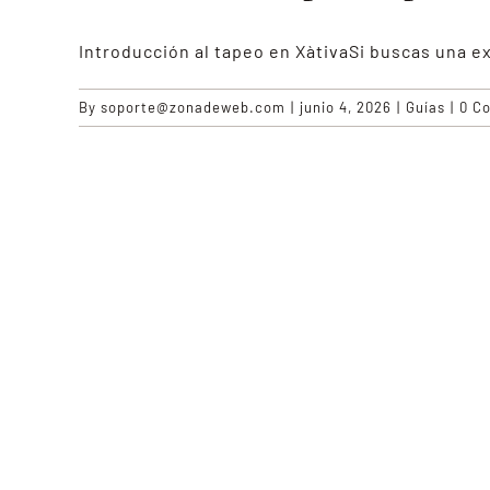
Introducción al tapeo en XàtivaSi buscas una 
By
soporte@zonadeweb.com
|
junio 4, 2026
|
Guías
|
0 C